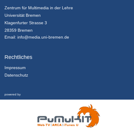
Gruppenprozesse und -dynamik
Zentrum für Multimedia in der Lehre
21/06/2018
Universität Bremen
2.3 Gruppenarbeit
Klagenfurter Strasse 3
Interview
28359 Bremen
21/06/2018
Email:
info@media.uni-bremen.de
3.1 Entscheidungstheorie
Einführung in die Entscheidungstheorie
Rechtliches
21/06/2018
Impressum
Datenschutz
3.2 Entscheidungstheorie
Nutzwertanalyse
21/06/2018
powered by
3.3 Entscheidungstheorie
Interview
21/06/2018
4.1 Personale Kompetenzen