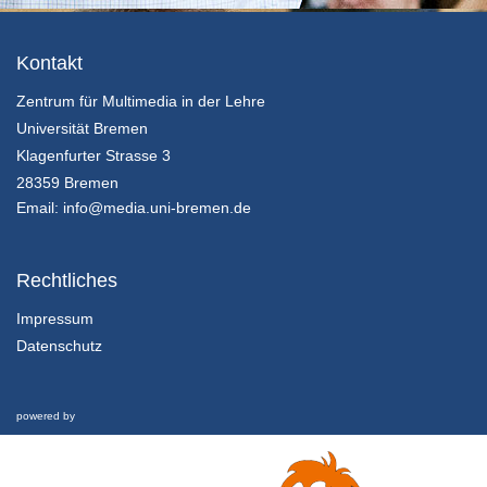
21/06/2018
2.2 Gruppenarbeit
Kontakt
Gruppenprozesse und -dynamik
Zentrum für Multimedia in der Lehre
21/06/2018
Universität Bremen
2.3 Gruppenarbeit
Klagenfurter Strasse 3
Interview
28359 Bremen
21/06/2018
Email:
info@media.uni-bremen.de
3.1 Entscheidungstheorie
Einführung in die Entscheidungstheorie
Rechtliches
21/06/2018
Impressum
Datenschutz
3.2 Entscheidungstheorie
Nutzwertanalyse
21/06/2018
powered by
3.3 Entscheidungstheorie
Interview