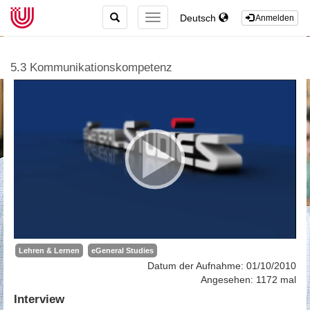
TOGGLE
Deutsch
TOGGLE
Anmelden
SEARCH
NAVIGATION
5.3 Kommunikationskompetenz
Lehren & Lernen
eGeneral Studies
Datum der Aufnahme: 01/10/2010
Angesehen: 1172 mal
Interview