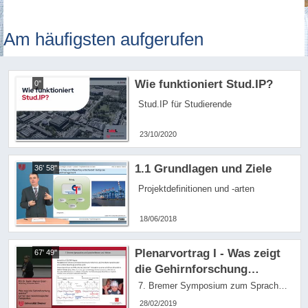
Am häufigsten aufgerufen
Wie funktioniert Stud.IP?
0''
Stud.IP für Studierende
23/10/2020
1.1 Grundlagen und Ziele
36' 58''
Projektdefinitionen und -arten
18/06/2018
Plenarvortrag I - Was zeigt
67' 49''
die Gehirnforschung
wirklich? Lernen aus
7. Bremer Symposium zum Sprachenlernen und - lehren 2019
neurobiologischer
28/02/2019