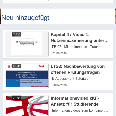
Perspektive
Neu hinzugefügt
Kapitel 4 / Video 1:
5' 15''
Nutzenmaximierung unter
Budgetrestriktion - Mandana
FB 07 - Mikroökonomie - Tutorium - Prof. Paha
Windhorst / 260724_nS
01/06/2026
LTS3: Nachbewertung von
4' 34''
offenen Prüfungsfragen
E-Assessment Tutorials
08/04/2026
Informationsvideo kKF-
7' 50''
Ansatz für Studierende
Informationsvideos zum kombinierten Key-Feature-Ansatz der VAN