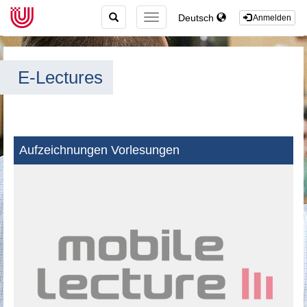
TOGGLE
Deutsch
TOGGLE
Anmelden
SEARCH
NAVIGATION
E-Lectures
Aufzeichnungen Vorlesungen