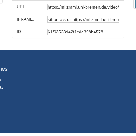
URL:
IFRAME:
ID:
hes
m
tz