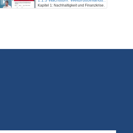
1.1.3 Wachstum: Weltbruttoinlandsprodukt
Kapitel 1: Nachhaltigkeit und Finanzkrise - Lektion 1: Natur und Kultur
1/02/2022
1.1.4 Wachstum: Ökologischer Fußabdruck
Kapitel 1: Nachhaltigkeit und Finanzkrise - Lektion 1: Natur und Kultur
1/02/2022
1.1.5 Zusammenfassung
Kapitel 1: Nachhaltigkeit und Finanzkrise - Lektion 1: Natur und Kultur
1/02/2022
1.2.1 Einführung und Lernziele dieser Lektion
Kapitel 1: Nachhaltigkeit und Finanzkrise - Lektion 2: Futur
1/02/2022
1.2.2 Rückblick und was hat es eigentlich mit Geld aufsich?
Kapitel 1: Nachhaltigkeit und Finanzkrise - Lektion 2: Futur
1/02/2022
1.2.3 Schwellgeld