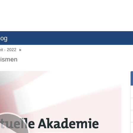
log
it - 2022
nismen