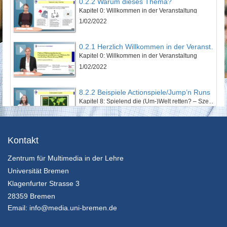
0.2.2 Warum dieses Thema?
Kapitel 0: Willkommen in der Veranstaltung
1/02/2022
0.2.1 Herzlich Willkommen in der Veranstaltung!
Kapitel 0: Willkommen in der Veranstaltung
1/02/2022
8.2.2 Beispiele Actionspiele/Jump’n Runs
Kapitel 8: Spielend die (Um-)Welt retten? – Szenarien im Electronic Game - Lektion 2: EGames mit Nachhaltigkeitsbezug
24/01/2022
14.2.6 Wenn ein Weltrettungssemiar zu Ende geht
Kontakt
Kapitel 14: Zwischen Weltuntergangsthrill und Weltrettungsmission: Abschließende Betrachtung - Lektion 2: Ausblick und Fazit
Zentrum für Multimedia in der Lehre
24/01/2022
Universität Bremen
14.2.5 Lösung der Aufgabe durch Frau Dr. Hollerweger
Klagenfurter Strasse 3
Kapitel 14: Zwischen Weltuntergangsthrill und Weltrettungsmission: Abschließende Betrachtung - Lektion 2: Ausblick und Fazit
28359 Bremen
24/01/2022
Email:
info@media.uni-bremen.de