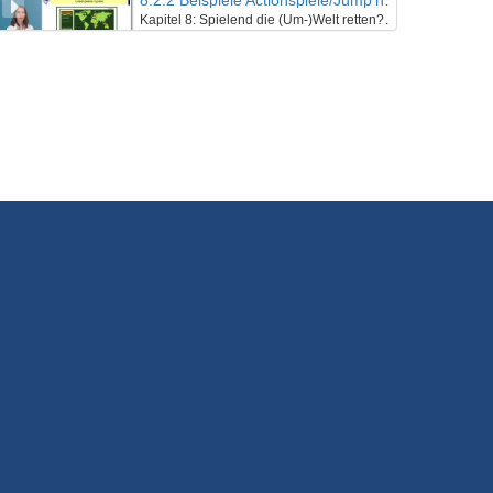
8.2.2 Beispiele Actionspiele/Jump’n Runs
Kapitel 8: Spielend die (Um-)Welt retten? – Szenarien im Electronic Game - Lektion 2: EGames mit Nachhaltigkeitsbezug
24/01/2022
14.2.6 Wenn ein Weltrettungssemiar zu Ende geht
Kapitel 14: Zwischen Weltuntergangsthrill und Weltrettungsmission: Abschließende Betrachtung - Lektion 2: Ausblick und Fazit
24/01/2022
14.2.5 Lösung der Aufgabe durch Frau Dr. Hollerweger
Kapitel 14: Zwischen Weltuntergangsthrill und Weltrettungsmission: Abschließende Betrachtung - Lektion 2: Ausblick und Fazit
24/01/2022
14.2.4 Wenn Weltrettung zum Medienmix inspiriert…
Kapitel 14: Zwischen Weltuntergangsthrill und Weltrettungsmission: Abschließende Betrachtung - Lektion 2: Ausblick und Fazit
24/01/2022
14.2.3 Wenn die Welt nicht mehr zu retten ist… (“The Day After Tomorrow”)
Kapitel 14: Zwischen Weltuntergangsthrill und Weltrettungsmission: Abschließende Betrachtung - Lektion 2: Ausblick und Fazit
24/01/2022
14.2.2 Bezüge zwischen Fiktion und Realität