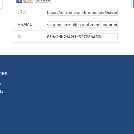
URL:
IFRAME:
ID:
hes
m
tz