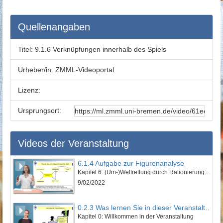
Quellenangaben
Titel:
9.1.6 Verknüpfungen innerhalb des Spiels
Urheber/in:
ZMML-Videoportal
Lizenz:
Ursprungsort:
Videos der Veranstaltung
6.1.4 Aufgabe zur Figurenanalyse
Kapitel 6: (Um-)Weltrettung durch Rationierung: „Euer schönes Leben kotzt mich an!“ - Lektion 1: Vorstellung des Werkes und erzähltheoretische Einordnung
9/02/2022
0.2.3 Was lernen Sie in dieser Veranstaltung?
Kapitel 0: Willkommen in der Veranstaltung