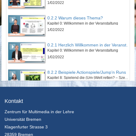
1/02/2022
0.2.2 Warum dieses Thema?
Kapitel 0: Willkommen in der Veranstaltung
1/02/2022
0.2.1 Herzlich Willkommen in der Veranstaltung!
Kapitel 0: Willkommen in der Veranstaltung
1/02/2022
8.2.2 Beispiele Actionspiele/Jump’n Runs
Kapitel 8: Spielend die (Um-)Welt retten? – Szenarien im Electronic Game - Lektion 2: EGames mit Nachhaltigkeitsbezug
24/01/2022
14.2.6 Wenn ein Weltrettungssemiar zu Ende geht
Kontakt
Kapitel 14: Zwischen Weltuntergangsthrill und Weltrettungsmission: Abschließende Betrachtung - Lektion 2: Ausblick und Fazit
Zentrum für Multimedia in der Lehre
24/01/2022
Universität Bremen
14.2.5 Lösung der Aufgabe durch Frau Dr. Hollerweger
Klagenfurter Strasse 3
Kapitel 14: Zwischen Weltuntergangsthrill und Weltrettungsmission: Abschließende Betrachtung - Lektion 2: Ausblick und Fazit
28359 Bremen