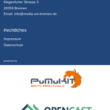
14.2.5 Lösung der Aufgabe durch Frau Dr. Hollerweger
Klagenfurter Strasse 3
Kapitel 14: Zwischen Weltuntergangsthrill und Weltrettungsmission: Abschließende Betrachtung - Lektion 2: Ausblick und Fazit
28359 Bremen
24/01/2022
Email:
info@media.uni-bremen.de
14.2.4 Wenn Weltrettung zum Medienmix inspiriert…
Kapitel 14: Zwischen Weltuntergangsthrill und Weltrettungsmission: Abschließende Betrachtung - Lektion 2: Ausblick und Fazit
Rechtliches
24/01/2022
Impressum
Datenschutz
14.2.3 Wenn die Welt nicht mehr zu retten ist… (“The Day After Tomorrow”)
Kapitel 14: Zwischen Weltuntergangsthrill und Weltrettungsmission: Abschließende Betrachtung - Lektion 2: Ausblick und Fazit
24/01/2022
powered by
14.2.2 Bezüge zwischen Fiktion und Realität
Kapitel 14: Zwischen Weltuntergangsthrill und Weltrettungsmission: Abschließende Betrachtung - Lektion 2: Ausblick und Fazit
24/01/2022
14.2.1 Lernziele und Gliederung dieser Lektion
Kapitel 14: Zwischen Weltuntergangsthrill und Weltrettungsmission: Abschließende Betrachtung - Lektion 2: Ausblick und Fazit
24/01/2022