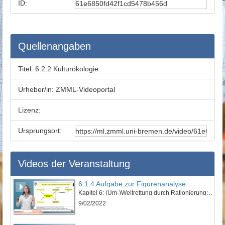
ID:
Quellenangaben
Titel:
6.2.2 Kulturökologie
Urheber/in:
ZMML-Videoportal
Lizenz:
Ursprungsort:
Videos der Veranstaltung
6.1.4 Aufgabe zur Figurenanalyse
Kapitel 6: (Um-)Weltrettung durch Rationierung: „Euer schönes Leben kotzt mich an!“ - Lektion 1: Vorstellung des Werkes und erzähltheoretische Einordnung
9/02/2022