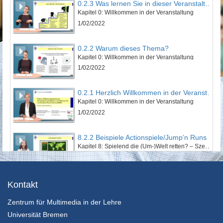
0.2.3 Was lernen Sie in dieser Veranstaltung?
Kapitel 0: Willkommen in der Veranstaltung
1/02/2022
0.2.2 Warum dieses Thema?
Kapitel 0: Willkommen in der Veranstaltung
1/02/2022
0.2.1 Herzlich Willkommen in der Veranstaltung!
Kapitel 0: Willkommen in der Veranstaltung
1/02/2022
8.2.2 Beispiele Actionspiele/Jump’n Runs
Kapitel 8: Spielend die (Um-)Welt retten? – Szenarien im Electronic Game - Lektion 2: EGames mit Nachhaltigkeitsbezug
24/01/2022
14.2.6 Wenn ein Weltrettungssemiar zu Ende geht
Kontakt
Kapitel 14: Zwischen Weltuntergangsthrill und Weltrettungsmission: Abschließende Betrachtung - Lektion 2: Ausblick und Fazit
Zentrum für Multimedia in der Lehre
24/01/2022
Universität Bremen