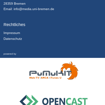
Kapitel 14: Zwischen Weltuntergangsthrill und Weltrettungsmission: Abschließende Betrachtung - Lektion 2: Ausblick und Fazit
28359 Bremen
24/01/2022
Email:
info@media.uni-bremen.de
14.2.4 Wenn Weltrettung zum Medienmix inspiriert…
Kapitel 14: Zwischen Weltuntergangsthrill und Weltrettungsmission: Abschließende Betrachtung - Lektion 2: Ausblick und Fazit
Rechtliches
24/01/2022
Impressum
Datenschutz
14.2.3 Wenn die Welt nicht mehr zu retten ist… (“The Day After Tomorrow”)
Kapitel 14: Zwischen Weltuntergangsthrill und Weltrettungsmission: Abschließende Betrachtung - Lektion 2: Ausblick und Fazit
24/01/2022
powered by
14.2.2 Bezüge zwischen Fiktion und Realität
Kapitel 14: Zwischen Weltuntergangsthrill und Weltrettungsmission: Abschließende Betrachtung - Lektion 2: Ausblick und Fazit
24/01/2022
14.2.1 Lernziele und Gliederung dieser Lektion
Kapitel 14: Zwischen Weltuntergangsthrill und Weltrettungsmission: Abschließende Betrachtung - Lektion 2: Ausblick und Fazit
24/01/2022
14.1.4 Transfer