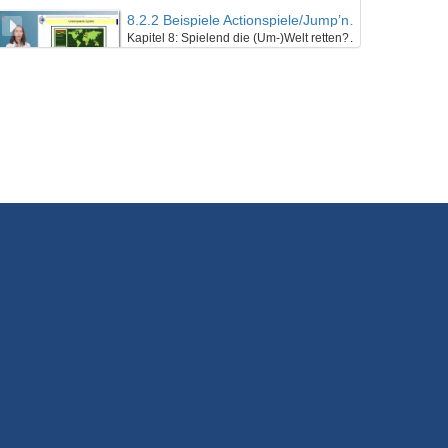
8.2.2 Beispiele Actionspiele/Jump’n Runs
Kapitel 8: Spielend die (Um-)Welt retten? – Szenarien im Electronic Game - Lektion 2: EGames mit Nachhaltigkeitsbezug
24/01/2022
14.2.6 Wenn ein Weltrettungssemiar zu Ende geht
Kapitel 14: Zwischen Weltuntergangsthrill und Weltrettungsmission: Abschließende Betrachtung - Lektion 2: Ausblick und Fazit
24/01/2022
14.2.5 Lösung der Aufgabe durch Frau Dr. Hollerweger
Kapitel 14: Zwischen Weltuntergangsthrill und Weltrettungsmission: Abschließende Betrachtung - Lektion 2: Ausblick und Fazit
24/01/2022
14.2.4 Wenn Weltrettung zum Medienmix inspiriert…
Kapitel 14: Zwischen Weltuntergangsthrill und Weltrettungsmission: Abschließende Betrachtung - Lektion 2: Ausblick und Fazit
24/01/2022
14.2.3 Wenn die Welt nicht mehr zu retten ist… (“The Day After Tomorrow”)
Kapitel 14: Zwischen Weltuntergangsthrill und Weltrettungsmission: Abschließende Betrachtung - Lektion 2: Ausblick und Fazit
24/01/2022