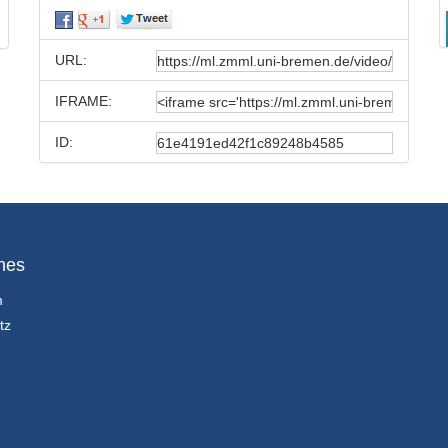
URL:
IFRAME:
ID:
hes
m
tz