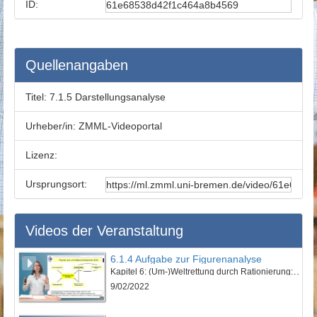
ID:
Quellenangaben
Titel:
7.1.5 Darstellungsanalyse
Urheber/in:
ZMML-Videoportal
Lizenz:
Ursprungsort:
Videos der Veranstaltung
6.1.4 Aufgabe zur Figurenanalyse
Kapitel 6: (Um-)Weltrettung durch Rationierung: „Euer schönes Leben kotzt mich an!“ - Lektion 1: Vorstellung des Werkes und erzähltheoretische Einordnung
9/02/2022