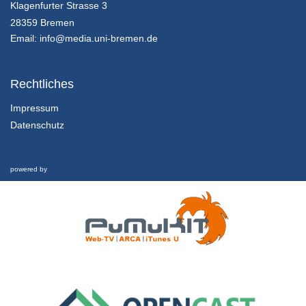
14.2.5 Lösung der Aufgabe durch Frau Dr. Hollerweger
Klagenfurter Strasse 3
Kapitel 14: Zwischen Weltuntergangsthrill und Weltrettungsmission: Abschließende Betrachtung - Lektion 2: Ausblick und Fazit
28359 Bremen
24/01/2022
Email:
info@media.uni-bremen.de
14.2.4 Wenn Weltrettung zum Medienmix inspiriert…
Kapitel 14: Zwischen Weltuntergangsthrill und Weltrettungsmission: Abschließende Betrachtung - Lektion 2: Ausblick und Fazit
Rechtliches
24/01/2022
Impressum
Datenschutz
14.2.3 Wenn die Welt nicht mehr zu retten ist… (“The Day After Tomorrow”)
Kapitel 14: Zwischen Weltuntergangsthrill und Weltrettungsmission: Abschließende Betrachtung - Lektion 2: Ausblick und Fazit
24/01/2022
powered by
14.2.2 Bezüge zwischen Fiktion und Realität
Kapitel 14: Zwischen Weltuntergangsthrill und Weltrettungsmission: Abschließende Betrachtung - Lektion 2: Ausblick und Fazit
24/01/2022
14.2.1 Lernziele und Gliederung dieser Lektion
Kapitel 14: Zwischen Weltuntergangsthrill und Weltrettungsmission: Abschließende Betrachtung - Lektion 2: Ausblick und Fazit
24/01/2022