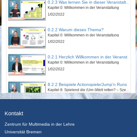
0.2.3 Was lernen Sie in dieser Veranstaltung?
Kapitel 0: Willkommen in der Veranstaltung
1/02/2022
0.2.2 Warum dieses Thema?
Kapitel 0: Willkommen in der Veranstaltung
1/02/2022
0.2.1 Herzlich Willkommen in der Veranstaltung!
Kapitel 0: Willkommen in der Veranstaltung
1/02/2022
8.2.2 Beispiele Actionspiele/Jump’n Runs
Kapitel 8: Spielend die (Um-)Welt retten? – Szenarien im Electronic Game - Lektion 2: EGames mit Nachhaltigkeitsbezug
24/01/2022
14.2.6 Wenn ein Weltrettungssemiar zu Ende geht
Kontakt
Kapitel 14: Zwischen Weltuntergangsthrill und Weltrettungsmission: Abschließende Betrachtung - Lektion 2: Ausblick und Fazit
Zentrum für Multimedia in der Lehre
24/01/2022
Universität Bremen