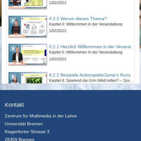
1/02/2022
0.2.2 Warum dieses Thema?
Kapitel 0: Willkommen in der Veranstaltung
1/02/2022
0.2.1 Herzlich Willkommen in der Veranstaltung!
Kapitel 0: Willkommen in der Veranstaltung
1/02/2022
8.2.2 Beispiele Actionspiele/Jump’n Runs
Kapitel 8: Spielend die (Um-)Welt retten? – Szenarien im Electronic Game - Lektion 2: EGames mit Nachhaltigkeitsbezug
24/01/2022
14.2.6 Wenn ein Weltrettungssemiar zu Ende geht
Kontakt
Kapitel 14: Zwischen Weltuntergangsthrill und Weltrettungsmission: Abschließende Betrachtung - Lektion 2: Ausblick und Fazit
Zentrum für Multimedia in der Lehre
24/01/2022
Universität Bremen
14.2.5 Lösung der Aufgabe durch Frau Dr. Hollerweger
Klagenfurter Strasse 3
Kapitel 14: Zwischen Weltuntergangsthrill und Weltrettungsmission: Abschließende Betrachtung - Lektion 2: Ausblick und Fazit
28359 Bremen