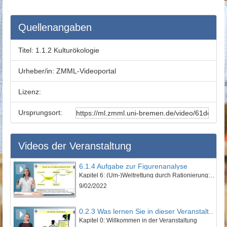
Quellenangaben
Titel:
1.1.2 Kulturökologie
Urheber/in:
ZMML-Videoportal
Lizenz:
Ursprungsort:
Videos der Veranstaltung
6.1.4 Aufgabe zur Figurenanalyse
Kapitel 6: (Um-)Weltrettung durch Rationierung: „Euer schönes Leben kotzt mich an!“ - Lektion 1: Vorstellung des Werkes und erzähltheoretische Einordnung
9/02/2022
0.2.3 Was lernen Sie in dieser Veranstaltung?
Kapitel 0: Willkommen in der Veranstaltung