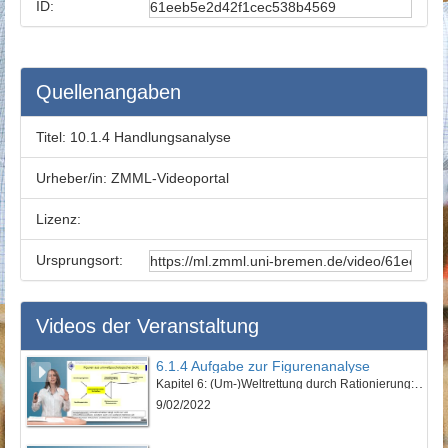
ID:
Quellenangaben
Titel:
10.1.4 Handlungsanalyse
Urheber/in:
ZMML-Videoportal
Lizenz:
Ursprungsort:
Videos der Veranstaltung
6.1.4 Aufgabe zur Figurenanalyse
Kapitel 6: (Um-)Weltrettung durch Rationierung: „Euer schönes Leben kotzt mich an!“ - Lektion 1: Vorstellung des Werkes und erzähltheoretische Einordnung
9/02/2022