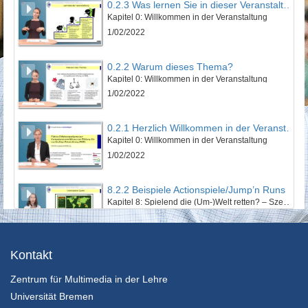
0.2.3 Was lernen Sie in dieser Veranstaltung?
Kapitel 0: Willkommen in der Veranstaltung
1/02/2022
0.2.2 Warum dieses Thema?
Kapitel 0: Willkommen in der Veranstaltung
1/02/2022
0.2.1 Herzlich Willkommen in der Veranstaltung!
Kapitel 0: Willkommen in der Veranstaltung
1/02/2022
8.2.2 Beispiele Actionspiele/Jump’n Runs
Kapitel 8: Spielend die (Um-)Welt retten? – Szenarien im Electronic Game - Lektion 2: EGames mit Nachhaltigkeitsbezug
24/01/2022
14.2.6 Wenn ein Weltrettungssemiar zu Ende geht
Kontakt
Kapitel 14: Zwischen Weltuntergangsthrill und Weltrettungsmission: Abschließende Betrachtung - Lektion 2: Ausblick und Fazit
Zentrum für Multimedia in der Lehre
24/01/2022
Universität Bremen