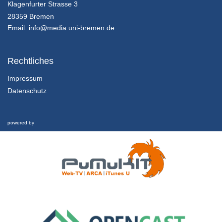
14.2.5 Lösung der Aufgabe durch Frau Dr. Hollerweger
Klagenfurter Strasse 3
Kapitel 14: Zwischen Weltuntergangsthrill und Weltrettungsmission: Abschließende Betrachtung - Lektion 2: Ausblick und Fazit
28359 Bremen
24/01/2022
Email:
info@media.uni-bremen.de
14.2.4 Wenn Weltrettung zum Medienmix inspiriert…
Kapitel 14: Zwischen Weltuntergangsthrill und Weltrettungsmission: Abschließende Betrachtung - Lektion 2: Ausblick und Fazit
Rechtliches
24/01/2022
Impressum
Datenschutz
14.2.3 Wenn die Welt nicht mehr zu retten ist… (“The Day After Tomorrow”)
Kapitel 14: Zwischen Weltuntergangsthrill und Weltrettungsmission: Abschließende Betrachtung - Lektion 2: Ausblick und Fazit
24/01/2022
powered by
14.2.2 Bezüge zwischen Fiktion und Realität
Kapitel 14: Zwischen Weltuntergangsthrill und Weltrettungsmission: Abschließende Betrachtung - Lektion 2: Ausblick und Fazit
24/01/2022
14.2.1 Lernziele und Gliederung dieser Lektion
Kapitel 14: Zwischen Weltuntergangsthrill und Weltrettungsmission: Abschließende Betrachtung - Lektion 2: Ausblick und Fazit
24/01/2022