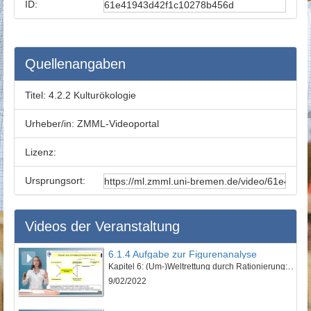
ID:
Quellenangaben
Titel:
4.2.2 Kulturökologie
Urheber/in:
ZMML-Videoportal
Lizenz:
Ursprungsort:
Videos der Veranstaltung
6.1.4 Aufgabe zur Figurenanalyse
Kapitel 6: (Um-)Weltrettung durch Rationierung: „Euer schönes Leben kotzt mich an!“ - Lektion 1: Vorstellung des Werkes und erzähltheoretische Einordnung
9/02/2022