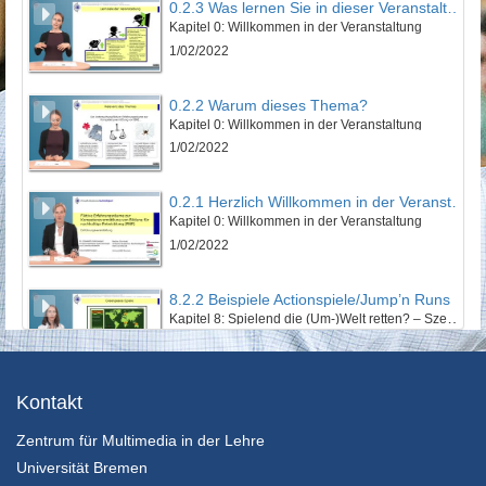
0.2.3 Was lernen Sie in dieser Veranstaltung?
Kapitel 0: Willkommen in der Veranstaltung
1/02/2022
0.2.2 Warum dieses Thema?
Kapitel 0: Willkommen in der Veranstaltung
1/02/2022
0.2.1 Herzlich Willkommen in der Veranstaltung!
Kapitel 0: Willkommen in der Veranstaltung
1/02/2022
8.2.2 Beispiele Actionspiele/Jump’n Runs
Kapitel 8: Spielend die (Um-)Welt retten? – Szenarien im Electronic Game - Lektion 2: EGames mit Nachhaltigkeitsbezug
24/01/2022
14.2.6 Wenn ein Weltrettungssemiar zu Ende geht
Kontakt
Kapitel 14: Zwischen Weltuntergangsthrill und Weltrettungsmission: Abschließende Betrachtung - Lektion 2: Ausblick und Fazit
Zentrum für Multimedia in der Lehre
24/01/2022
Universität Bremen