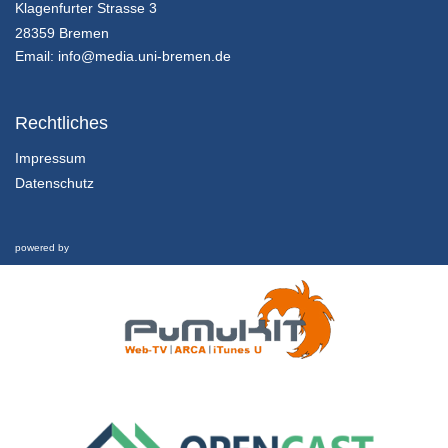
14.2.5 Lösung der Aufgabe durch Frau Dr. Hollerweger
Klagenfurter Strasse 3
Kapitel 14: Zwischen Weltuntergangsthrill und Weltrettungsmission: Abschließende Betrachtung - Lektion 2: Ausblick und Fazit
28359 Bremen
24/01/2022
Email:
info@media.uni-bremen.de
14.2.4 Wenn Weltrettung zum Medienmix inspiriert…
Kapitel 14: Zwischen Weltuntergangsthrill und Weltrettungsmission: Abschließende Betrachtung - Lektion 2: Ausblick und Fazit
Rechtliches
24/01/2022
Impressum
Datenschutz
14.2.3 Wenn die Welt nicht mehr zu retten ist… (“The Day After Tomorrow”)
Kapitel 14: Zwischen Weltuntergangsthrill und Weltrettungsmission: Abschließende Betrachtung - Lektion 2: Ausblick und Fazit
24/01/2022
powered by
14.2.2 Bezüge zwischen Fiktion und Realität
Kapitel 14: Zwischen Weltuntergangsthrill und Weltrettungsmission: Abschließende Betrachtung - Lektion 2: Ausblick und Fazit
24/01/2022
14.2.1 Lernziele und Gliederung dieser Lektion
Kapitel 14: Zwischen Weltuntergangsthrill und Weltrettungsmission: Abschließende Betrachtung - Lektion 2: Ausblick und Fazit
24/01/2022