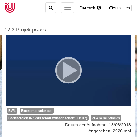
TOGGLE
Deutsch
TOGGLE
Anmelden
SEARCH
NAVIGATION
12.2 Projektpraxis
BWL
Economic sciences
Fachbereich 07: Wirtschaftswissenschaft (FB 07)
eGeneral Studies
Datum der Aufnahme: 18/06/2018
Angesehen: 2926 mal