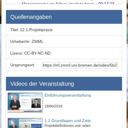
Management / ein Airbus ´must-to-have´ :
00:17:23
Charakteristika eines Business Case für
Flugzeugprogramme :
00:22:08
Quellenangaben
Risiken von Flugzeugprogrammen (Auswahl) :
00:24:56
Titel:
12.1 Projektpraxis
Risikomanagement - Maßnahmen zur Mitigierung
von Risken Risikokulturen :
00:27:17
Urheber/in:
ZMML
Literatur :
00:30:00
Aufgaben für das Selbststudium :
00:30:46
Lizenz:
CC-BY-NC-ND
Vielen Dank für Ihre Aufmerksamkeit! :
00:32:00
Ursprungsort:
Videos der Veranstaltung
Einführungsveranstaltung
18/06/2018
1.1 Grundlagen und Ziele
Projektdefinitionen und -arten