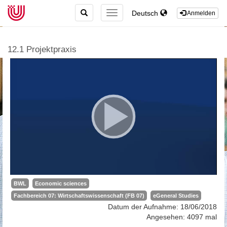
TOGGLE
Deutsch
TOGGLE
Anmelden
SEARCH
NAVIGATION
12.1 Projektpraxis
BWL
Economic sciences
Fachbereich 07: Wirtschaftswissenschaft (FB 07)
eGeneral Studies
Datum der Aufnahme: 18/06/2018
Angesehen: 4097 mal