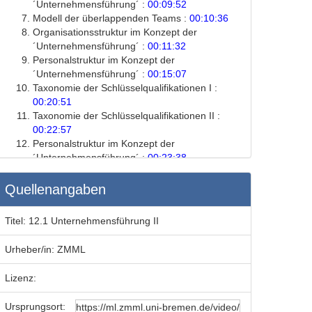
´Unternehmensführung´ :
00:09:52
Modell der überlappenden Teams :
00:10:36
Organisationsstruktur im Konzept der
´Unternehmensführung´ :
00:11:32
Personalstruktur im Konzept der
´Unternehmensführung´ :
00:15:07
Taxonomie der Schlüsselqualifikationen I :
00:20:51
Taxonomie der Schlüsselqualifikationen II :
00:22:57
Personalstruktur im Konzept der
´Unternehmensführung´ :
00:23:38
Operative Handhabung der
Unternehmensstruktur :
00:27:06
Quellenangaben
Zusammenfassung: Organisation im Konzept
der Unternehmensführung :
00:35:15
Titel:
12.1 Unternehmensführung II
Zusammenfassung: Personal im Konzept der
Unternehmensführung :
00:35:27
Urheber/in:
ZMML
Übungsaufgaben für das Selbststudium :
00:36:06
Lizenz:
Kooperationsorientierte Unternehmensstruktur
:
00:36:45
Ursprungsort: