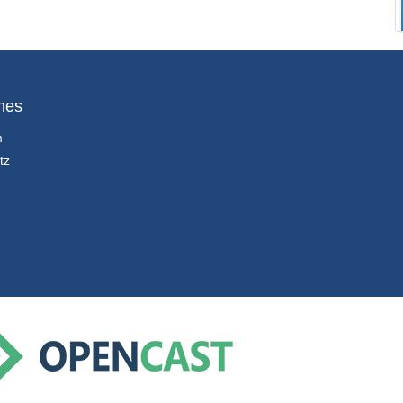
hes
m
tz