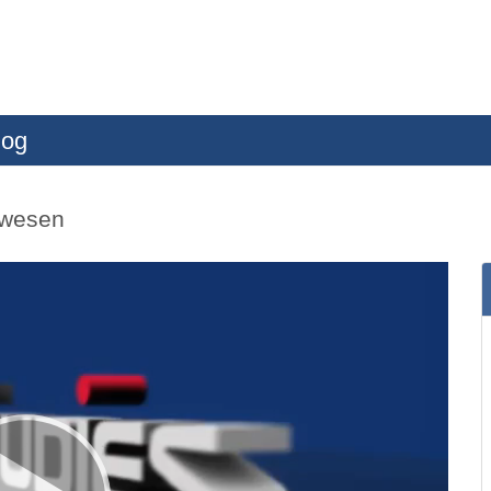
log
lwesen