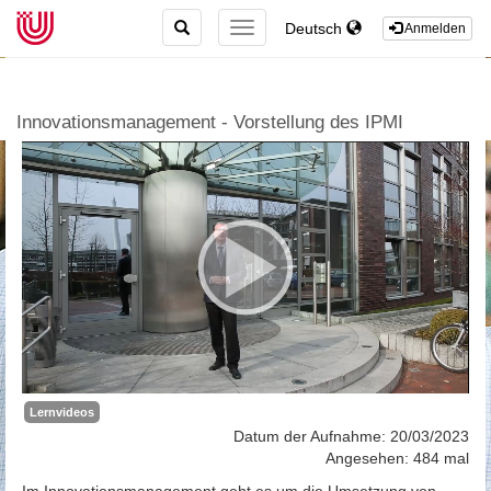
TOGGLE
Deutsch
TOGGLE
Anmelden
SEARCH
NAVIGATION
Innovationsmanagement - Vorstellung des IPMI
Lernvideos
Datum der Aufnahme: 20/03/2023
Angesehen: 484 mal
Im Innovationsmanagement geht es um die Umsetzung von