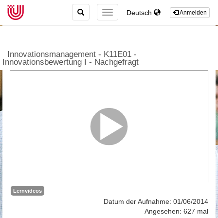
TOGGLE
Deutsch
TOGGLE
Anmelden
SEARCH
NAVIGATION
Innovationsmanagement - K11E01 -
Innovationsbewertung I - Nachgefragt
Lernvideos
Datum der Aufnahme: 01/06/2014
Angesehen: 627 mal