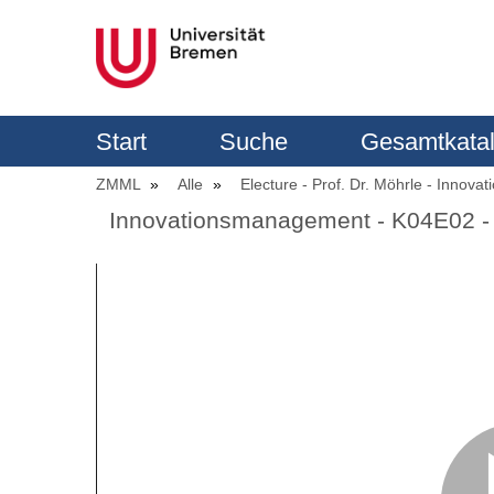
Start
Suche
Gesamtkata
ZMML
Alle
Electure - Prof. Dr. Möhrle - Inno
Innovationsmanagement - K04E02 - I