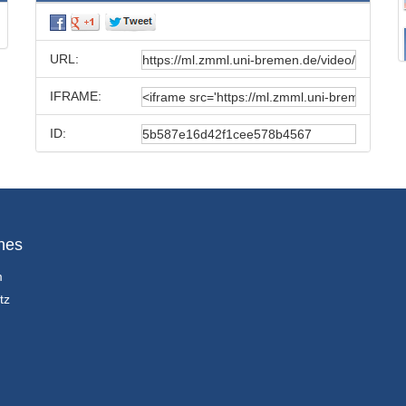
URL:
IFRAME:
ID:
hes
m
tz