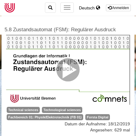
TOGGLE
Deutsch
TOGGLE
Anmelden
SEARCH
NAVIGATION
5.8 Zustandsautomat (FSM): Regulärer Ausdruck
Technical sciences
Technological sciences
Fachbereich 01: Physik/Elektrotechnik (FB 01)
Forsta Digital
Datum der Aufnahme: 18/12/2019
Angesehen: 629 mal