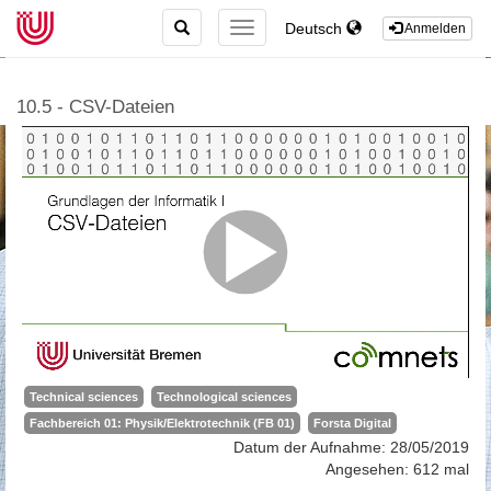
TOGGLE
Deutsch
TOGGLE
Anmelden
SEARCH
NAVIGATION
10.5 - CSV-Dateien
Technical sciences
Technological sciences
Fachbereich 01: Physik/Elektrotechnik (FB 01)
Forsta Digital
Datum der Aufnahme: 28/05/2019
Angesehen: 612 mal