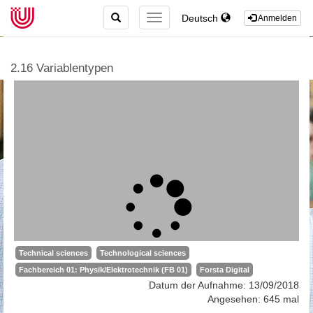
TOGGLE
Deutsch
TOGGLE
Anmelden
SEARCH
NAVIGATION
2.16 Variablentypen
Technical sciences
Technological sciences
Fachbereich 01: Physik/Elektrotechnik (FB 01)
Forsta Digital
Datum der Aufnahme: 13/09/2018
Angesehen: 645 mal