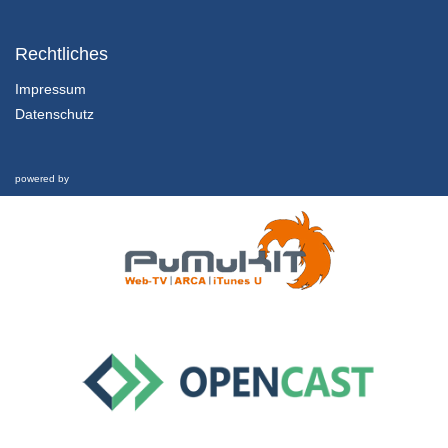
1.3.1 For Loop Theorie
Rechtliches
13/09/2018
Impressum
Datenschutz
2.8 Zählen mit einem Button und Debouncing
5/11/2019
powered by
1.3.2 For Loop Programmieren
13/09/2018
1.4.1 Setup Loop
13/09/2018
1.4.2 Funktionen ohne Übergabewert
13/09/2018