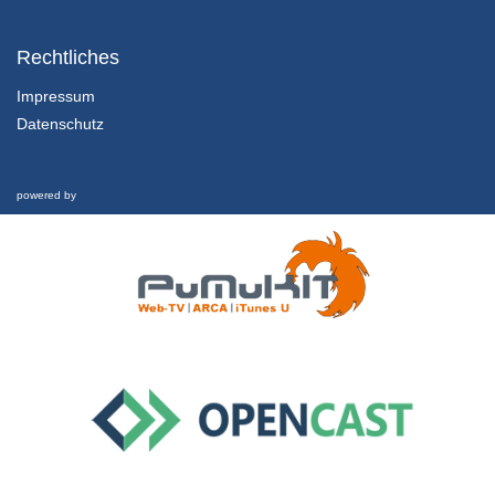
1.3.1 For Loop Theorie
Rechtliches
13/09/2018
Impressum
Datenschutz
2.8 Zählen mit einem Button und Debouncing
5/11/2019
powered by
1.3.2 For Loop Programmieren
13/09/2018
1.4.1 Setup Loop
13/09/2018
1.4.2 Funktionen ohne Übergabewert
13/09/2018