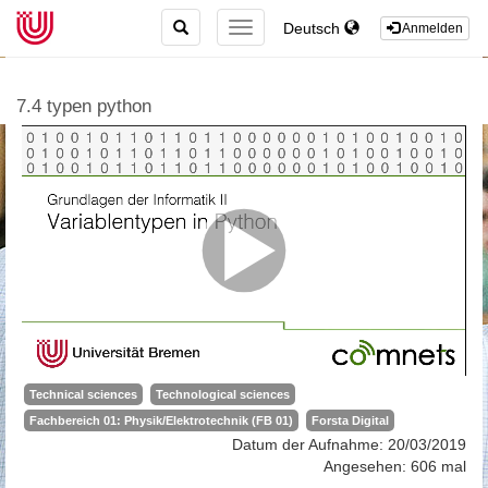
TOGGLE
Deutsch
TOGGLE
Anmelden
SEARCH
NAVIGATION
7.4 typen python
Technical sciences
Technological sciences
Fachbereich 01: Physik/Elektrotechnik (FB 01)
Forsta Digital
Datum der Aufnahme: 20/03/2019
Angesehen: 606 mal