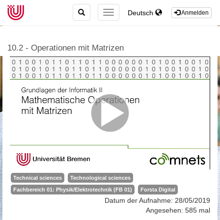
TOGGLE
Deutsch
TOGGLE
Anmelden
SEARCH
NAVIGATION
10.2 - Operationen mit Matrizen
Technical sciences
Technological sciences
Fachbereich 01: Physik/Elektrotechnik (FB 01)
Forsta Digital
Datum der Aufnahme: 28/05/2019
Angesehen: 585 mal