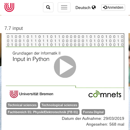
TOGGLE
Deutsch
TOGGLE
Anmelden
SEARCH
NAVIGATION
7.7 input
Technical sciences
Technological sciences
Fachbereich 01: Physik/Elektrotechnik (FB 01)
Forsta Digital
Datum der Aufnahme: 29/03/2019
Angesehen: 568 mal