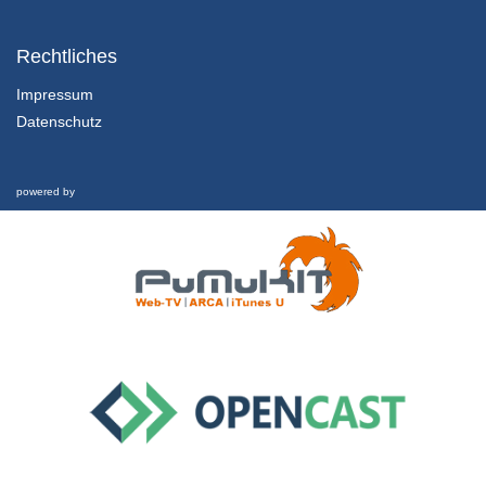
1.3.1 For Loop Theorie
Rechtliches
13/09/2018
Impressum
Datenschutz
2.8 Zählen mit einem Button und Debouncing
5/11/2019
powered by
1.3.2 For Loop Programmieren
13/09/2018
1.4.1 Setup Loop
13/09/2018
1.4.2 Funktionen ohne Übergabewert
13/09/2018