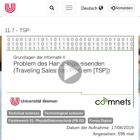
TOGGLE
Deutsch
TOGGLE
Anmelden
SEARCH
NAVIGATION
11.7 - TSP
Technical sciences
Technological sciences
Fachbereich 01: Physik/Elektrotechnik (FB 01)
Forsta Digital
Datum der Aufnahme: 17/06/2019
Angesehen: 596 mal