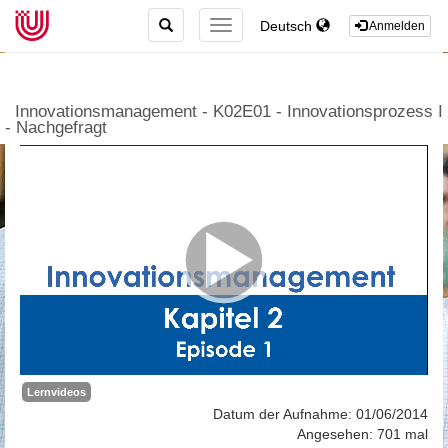
TOGGLE
Deutsch
TOGGLE
Anmelden
SEARCH
NAVIGATION
Innovationsmanagement - K02E01 - Innovationsprozess I
- Nachgefragt
Lernvideos
Datum der Aufnahme: 01/06/2014
Angesehen: 701 mal