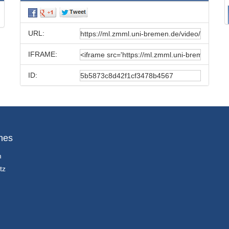
URL:
IFRAME:
ID:
hes
m
tz