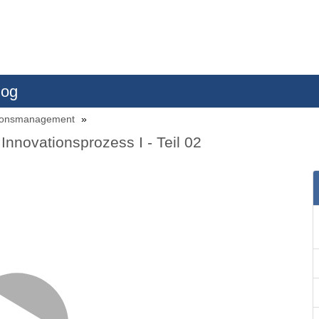
log
vationsmanagement
nnovationsprozess I - Teil 02