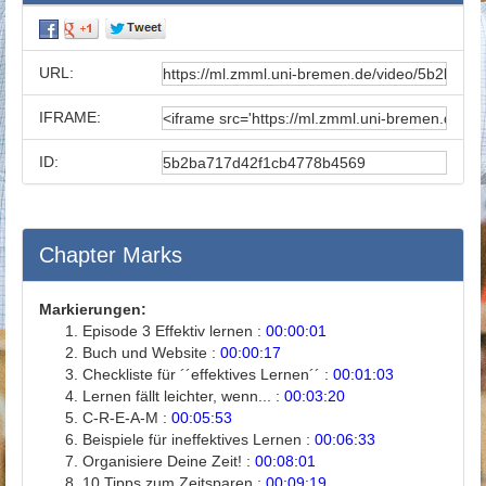
URL:
IFRAME:
ID:
Chapter Marks
Markierungen:
Episode 3 Effektiv lernen :
00:00:01
Buch und Website :
00:00:17
Checkliste für ´´effektives Lernen´´ :
00:01:03
Lernen fällt leichter, wenn... :
00:03:20
C-R-E-A-M :
00:05:53
Beispiele für ineffektives Lernen :
00:06:33
Organisiere Deine Zeit! :
00:08:01
10 Tipps zum Zeitsparen :
00:09:19