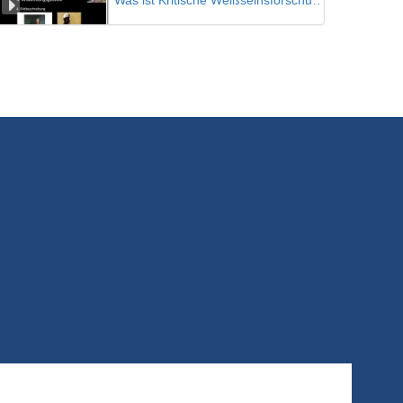
Was ist Kritische Weißseinsforschung? Teil 03
4/11/2020
Zur Inhaltsdeutung von Kunst - Das Modell der ikonographisch-ikonologischen Interpretation nach Erwin Panofsky
4/11/2020
Künstlerschaft, Raum und Geschlecht
Vorlesung von Irene Nierhaus
9/11/2020
Gemeinschaft durch Disziplin, Disziplin durch Gemeinschaft
Steven Keller
30/11/2020
Pauleit 1
Sieben Fragen zur Forschenden Haltung - Mia Haack und Winfried Pauleit
15/12/2020
Pauleit 2