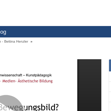
log
n - Bettina Henzler