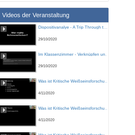
Videos der Veranstaltung
Dispositivanalye - A Trip Through the Walt Disney Studios
29/10/2020
Im Klassenzimmer - Verknüpfen und Vergleichen
29/10/2020
Was ist Kritische Weißseinsforschung? Teil 01
4/11/2020
Was ist Kritische Weißseinsforschung? Teil 02
4/11/2020