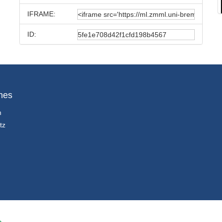
IFRAME:
ID:
hes
m
tz