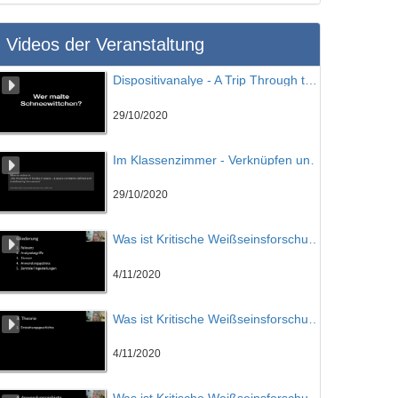
Videos der Veranstaltung
Dispositivanalye - A Trip Through the Walt Disney Studios
29/10/2020
Im Klassenzimmer - Verknüpfen und Vergleichen
29/10/2020
Was ist Kritische Weißseinsforschung? Teil 01
4/11/2020
Was ist Kritische Weißseinsforschung? Teil 02
4/11/2020