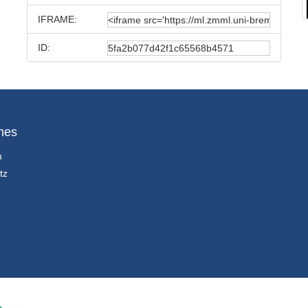
IFRAME:
ID:
hes
m
tz