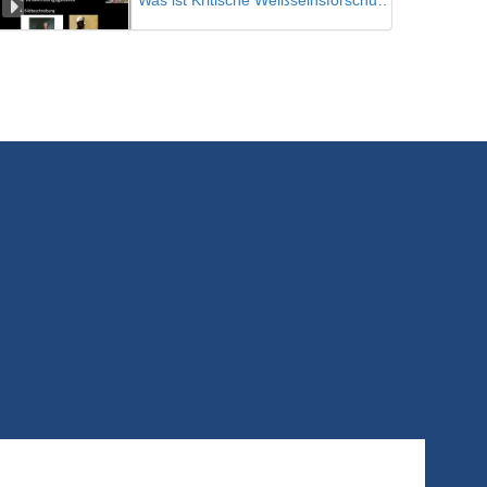
Was ist Kritische Weißseinsforschung? Teil 03
4/11/2020
Zur Inhaltsdeutung von Kunst - Das Modell der ikonographisch-ikonologischen Interpretation nach Erwin Panofsky
4/11/2020
Künstlerschaft, Raum und Geschlecht
Vorlesung von Irene Nierhaus
9/11/2020
Gemeinschaft durch Disziplin, Disziplin durch Gemeinschaft
Steven Keller
30/11/2020
Pauleit 1
Sieben Fragen zur Forschenden Haltung - Mia Haack und Winfried Pauleit
15/12/2020
Pauleit 2