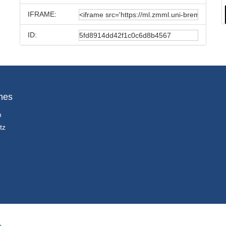
IFRAME:
ID:
hes
m
tz