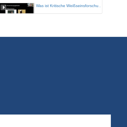
Was ist Kritische Weißseinsforschung? Teil 03
4/11/2020
Zur Inhaltsdeutung von Kunst - Das Modell der ikonographisch-ikonologischen Interpretation nach Erwin Panofsky
4/11/2020
Künstlerschaft, Raum und Geschlecht
Vorlesung von Irene Nierhaus
9/11/2020
Gemeinschaft durch Disziplin, Disziplin durch Gemeinschaft
Steven Keller
30/11/2020
Pauleit 1
Sieben Fragen zur Forschenden Haltung - Mia Haack und Winfried Pauleit
15/12/2020