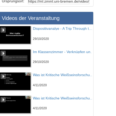
Ursprungsort:
Videos der Veranstaltung
Dispositivanalye - A Trip Through the Walt Disney Studios
29/10/2020
Im Klassenzimmer - Verknüpfen und Vergleichen
29/10/2020
Was ist Kritische Weißseinsforschung? Teil 01
4/11/2020
Was ist Kritische Weißseinsforschung? Teil 02
4/11/2020