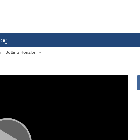
log
n - Bettina Henzler