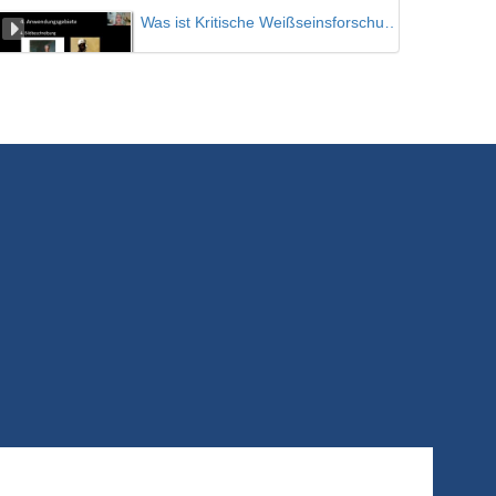
Was ist Kritische Weißseinsforschung? Teil 03
4/11/2020
Zur Inhaltsdeutung von Kunst - Das Modell der ikonographisch-ikonologischen Interpretation nach Erwin Panofsky
4/11/2020
Künstlerschaft, Raum und Geschlecht
Vorlesung von Irene Nierhaus
9/11/2020
Gemeinschaft durch Disziplin, Disziplin durch Gemeinschaft
Steven Keller
30/11/2020
Pauleit 1
Sieben Fragen zur Forschenden Haltung - Mia Haack und Winfried Pauleit
15/12/2020