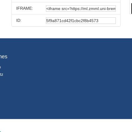
IFRAME:
ID:
hes
m
tz