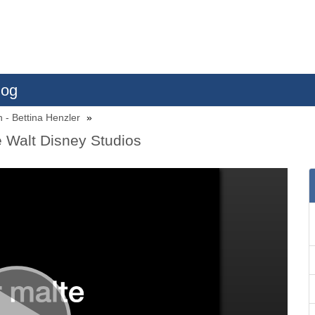
log
n - Bettina Henzler
e Walt Disney Studios