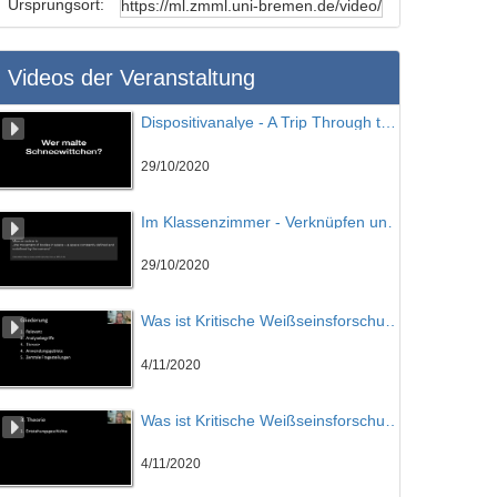
Ursprungsort:
Videos der Veranstaltung
Dispositivanalye - A Trip Through the Walt Disney Studios
29/10/2020
Im Klassenzimmer - Verknüpfen und Vergleichen
29/10/2020
Was ist Kritische Weißseinsforschung? Teil 01
4/11/2020
Was ist Kritische Weißseinsforschung? Teil 02
4/11/2020