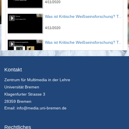
4/11/2020
Was ist Kritische Weißseinsforschung? Teil 02
4/11/2020
Was ist Kritische Weißseinsforschung? Teil 03
4/11/2020
Zur Inhaltsdeutung von Kunst - Das Modell der ikonographisch-ikonologischen Interpretation nach Erwin Panofsky
Kontakt
Zentrum für Multimedia in der Lehre
4/11/2020
Universität Bremen
Künstlerschaft, Raum und Geschlecht
Klagenfurter Strasse 3
Vorlesung von Irene Nierhaus
28359 Bremen
9/11/2020
Email:
info@media.uni-bremen.de
Gemeinschaft durch Disziplin, Disziplin durch Gemeinschaft
Steven Keller
Rechtliches