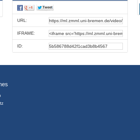
URL:
IFRAME:
ID:
hes
m
tz