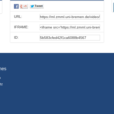
URL:
IFRAME:
ID:
hes
m
tz