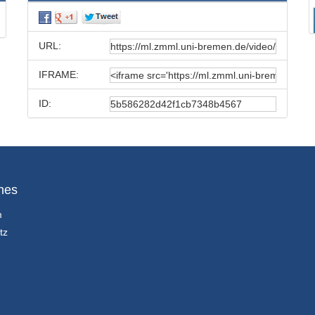
URL:
IFRAME:
ID:
hes
m
tz