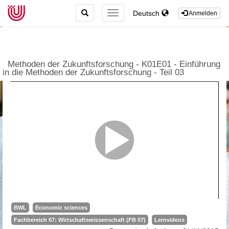
TOGGLE
Deutsch
TOGGLE
Anmelden
SEARCH
NAVIGATION
Methoden der Zukunftsforschung - K01E01 - Einführung
in die Methoden der Zukunftsforschung - Teil 03
BWL
Economic sciences
Fachbereich 07: Wirtschaftswissenschaft (FB 07)
Lernvideos