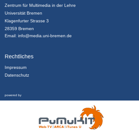
Zentrum für Multimedia in der Lehre
25/07/2018
Universität Bremen
Methoden der Zukunftsforschung - K01E02 - Einführung in die Methoden der Zukunftsforschung - Teil 03
Klagenfurter Strasse 3
Homo s@piens: Leben im 21. Jahrhundert - Was bleibt vom Menschen? Wie sieht Ray Kurzweil unsere Zukunft? (II)
28359 Bremen
25/07/2018
Email:
info@media.uni-bremen.de
Methoden der Zukunftsforschung - K01E02 - Einführung in die Methoden der Zukunftsforschung - Nachgefragt
Homo s@piens: Leben im 21. Jahrhundert - Was bleibt vom Menschen? Wie sieht Ray Kurzweil unsere Zukunft? (II)
Rechtliches
25/07/2018
Impressum
Datenschutz
Methoden der Zukunftsforschung - K01E03 - Einführung in die Methoden der Zukunftsforschung - Teil 01
Zukunftsforschung ist vielfältig. Welche Methoden gibt es?
25/07/2018
powered by
Methoden der Zukunftsforschung - K01E03 - Einführung in die Methoden der Zukunftsforschung - Teil 02
Zukunftsforschung ist vielfältig. Welche Methoden gibt es?
25/07/2018
Methoden der Zukunftsforschung - K01E03 - Einführung in die Methoden der Zukunftsforschung - Teil 03
Zukunftsforschung ist vielfältig. Welche Methoden gibt es?