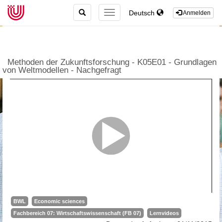
TOGGLE
Deutsch
TOGGLE
Anmelden
SEARCH
NAVIGATION
Methoden der Zukunftsforschung - K05E01 - Grundlagen
von Weltmodellen - Nachgefragt
BWL
Economic sciences
Fachbereich 07: Wirtschaftswissenschaft (FB 07)
Lernvideos