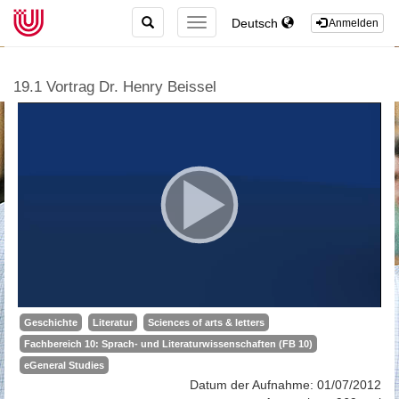
TOGGLE
Deutsch
TOGGLE
Anmelden
SEARCH
NAVIGATION
19.1 Vortrag Dr. Henry Beissel
Geschichte
Literatur
Sciences of arts & letters
Fachbereich 10: Sprach- und Literaturwissenschaften (FB 10)
eGeneral Studies
Datum der Aufnahme: 01/07/2012