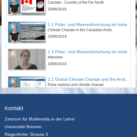
Canada - Country of the Far North
18/06/2018
1.2 Polar- und Meeresforschung im hohen Norden
Climate Change in the Canadian Arctic
18/06/2018
1.3 Polar- und Meeresforschung im hohen Norden
Interview
18/06/2018
2.1 Global Climate Change and the Arctic - Remote Sensing and Models
Polar regions and climate change
19/06/2018
2.2 Global Climate Change and the Arctic - Remote Sensing and Models
Kontakt
Satellite remote Sensing in the polar regions
Zentrum für Multimedia in der Lehre
19/06/2018
Universität Bremen
2.3 Global Climate Change and the Arctic - Remote Sensing and Models
Klagenfurter Strasse 3