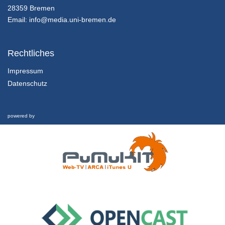
Interview
28359 Bremen
19/06/2018
Email:
info@media.uni-bremen.de
3.1 Analysis and interpretation of the documentary "On Thin Ice"
Documentary Screening "On Thin Ice"
Rechtliches
19/06/2018
Impressum
Datenschutz
3.2 Analysis and interpretation of the documentary "On Thin Ice"
A Review of the Production "On Thin Ice"
19/06/2018
powered by
3.3 Analysis and interpretation of the documentary "On Thin Ice"
Interview
19/06/2018
4.1 Zwischenfazit
Zwischenfazit
19/06/2018
5.1 Canada´s Idea of North