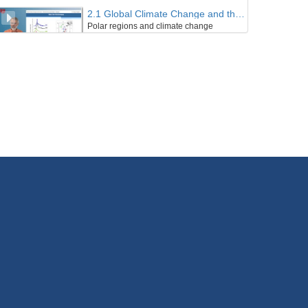
2.1 Global Climate Change and the Arctic - Remote Sensing and Models
Polar regions and climate change
19/06/2018
2.2 Global Climate Change and the Arctic - Remote Sensing and Models
Satellite remote Sensing in the polar regions
19/06/2018
2.3 Global Climate Change and the Arctic - Remote Sensing and Models
Interview
19/06/2018
3.1 Analysis and interpretation of the documentary "On Thin Ice"
Documentary Screening "On Thin Ice"
19/06/2018
3.2 Analysis and interpretation of the documentary "On Thin Ice"
A Review of the Production "On Thin Ice"
19/06/2018