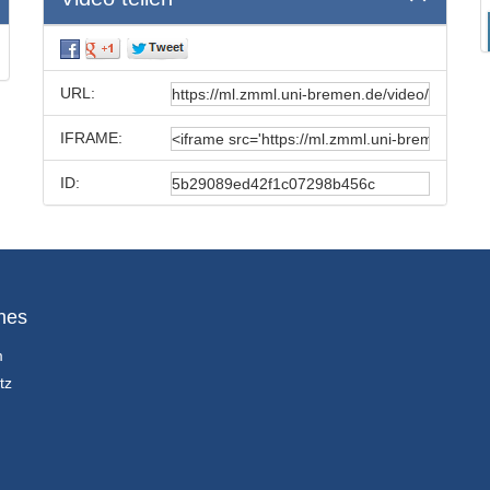
URL:
IFRAME:
ID:
hes
m
tz