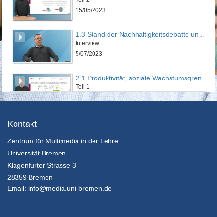
15/05/2023
1.3 Stand der Nachhaltigkeitsdebatte und Historie der Wachstumskritik
Interview
5/07/2023
2.1 Produktivität, soziale Wachstumsgrenzen und Leistungsgerechtigkeit
Teil 1
15/05/2023
2.2 Produktivität, soziale Wachstumsgrenzen und Leistungsgerechtigkeit
Kontakt
Teil 2
Zentrum für Multimedia in der Lehre
15/05/2023
Universität Bremen
2.3 Produktivität, soziale Wachstumsgrenzen und Leistungsgerechtigkeit
Klagenfurter Strasse 3
Interview
28359 Bremen
5/07/2023
Email:
info@media.uni-bremen.de
3.1 Das Resilienzproblem
Teil 1