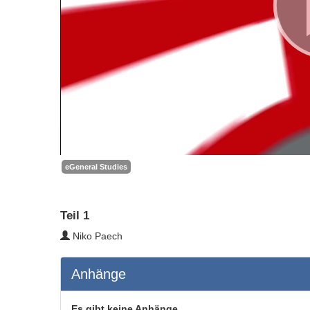
eGeneral Studies
Teil 1
Niko Paech
Anhänge
Es gibt keine Anhänge