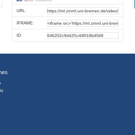
URL:
IFRAME:
ID:
hes
m
tz