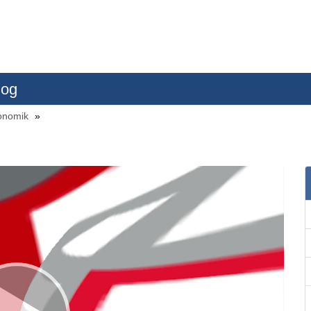
log
konomik