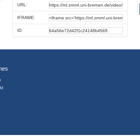
URL:
IFRAME:
ID:
hes
m
tz