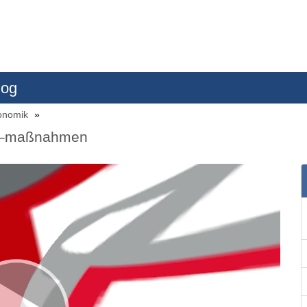
log
konomik
nd –maßnahmen