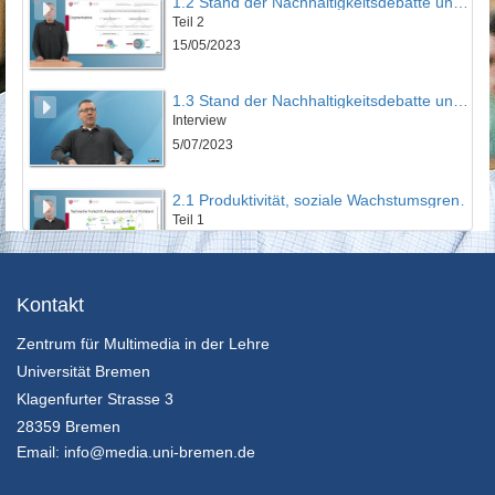
1.2 Stand der Nachhaltigkeitsdebatte und Historie der Wachstumskritik
Teil 2
15/05/2023
1.3 Stand der Nachhaltigkeitsdebatte und Historie der Wachstumskritik
Interview
5/07/2023
2.1 Produktivität, soziale Wachstumsgrenzen und Leistungsgerechtigkeit
Teil 1
15/05/2023
2.2 Produktivität, soziale Wachstumsgrenzen und Leistungsgerechtigkeit
Kontakt
Teil 2
Zentrum für Multimedia in der Lehre
15/05/2023
Universität Bremen
2.3 Produktivität, soziale Wachstumsgrenzen und Leistungsgerechtigkeit
Klagenfurter Strasse 3
Interview
28359 Bremen
5/07/2023
Email:
info@media.uni-bremen.de