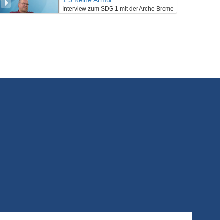
1.3 Keine Armut
Interview zum SDG 1 mit der Arche Bremen
7/10/2019
2.1 Kein Hunger
SDG 2 eine Einführung
7/10/2019
2.2 Kein Hunger
Vortragsepisode zum SDG 2
7/10/2019
2.3 Kein Hunger
Interview zum SDG 2 mit Suppenengeln
7/10/2019
3.1 Gesundheit und Wohlergehen
SDG 3 eine Einführung
7/10/2019
3.2 Gesundheit und Wohlergehen