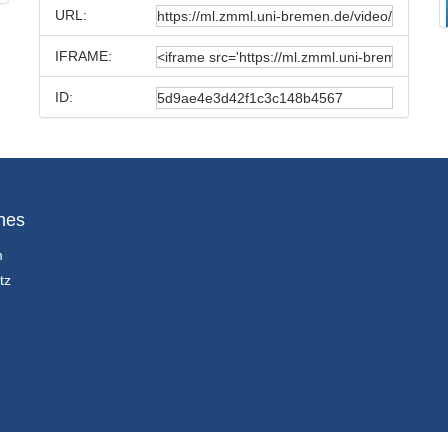
URL:
IFRAME:
ID:
hes
m
tz