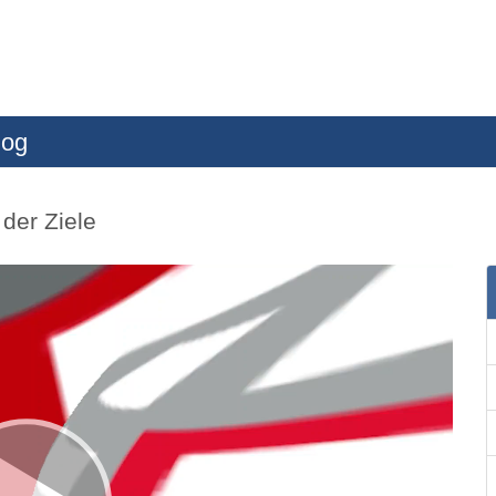
log
der Ziele