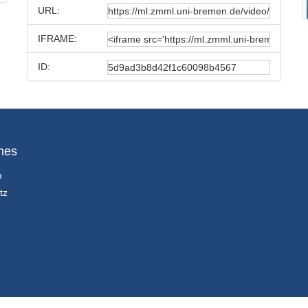
URL:
IFRAME:
ID:
hes
m
tz