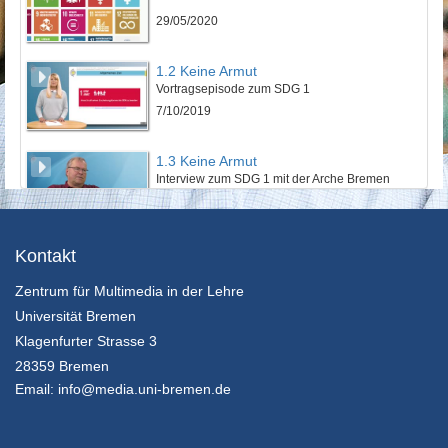
29/05/2020
1.2 Keine Armut
Vortragsepisode zum SDG 1
7/10/2019
1.3 Keine Armut
Interview zum SDG 1 mit der Arche Bremen
7/10/2019
2.1 Kein Hunger
Kontakt
SDG 2 eine Einführung
Zentrum für Multimedia in der Lehre
7/10/2019
Universität Bremen
2.2 Kein Hunger
Klagenfurter Strasse 3
Vortragsepisode zum SDG 2
28359 Bremen
7/10/2019
Email:
info@media.uni-bremen.de
2.3 Kein Hunger
Interview zum SDG 2 mit Suppenengeln